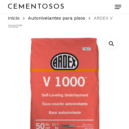
Skip
Menu
CEMENTOSOS
to
main
Close
Inicio
Autonivelantes para pisos
ARDEX V
content
Menu
1000™