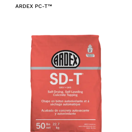
ARDEX PC-T™