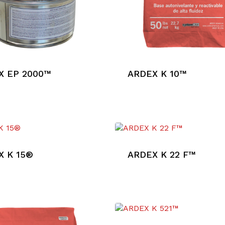
X EP 2000™
ARDEX K 10™
X K 15®
ARDEX K 22 F™