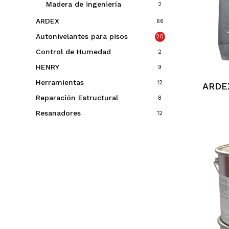
Madera de ingeniería
2
ARDEX
66
Autonivelantes para pisos
20
Control de Humedad
2
HENRY
9
Herramientas
12
ARDE
Reparación Estructural
8
Resanadores
12