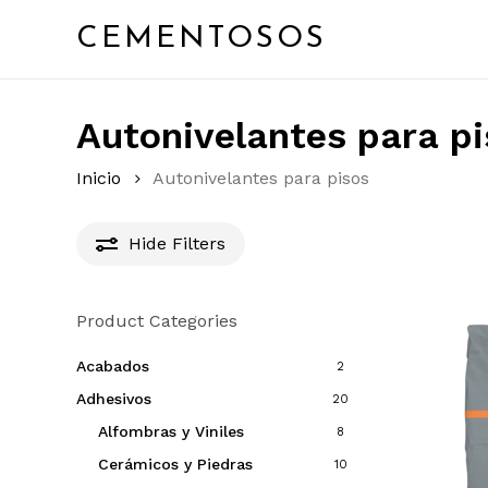
Skip
to
CEMENTOSOS
main
content
Autonivelantes para p
Inicio
Autonivelantes para pisos
Hide
Filters
Product Categories
Acabados
2
Adhesivos
20
Alfombras y Viniles
8
Cerámicos y Piedras
10