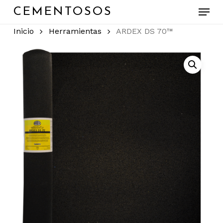
Skip
Menu
CEMENTOSOS
to
main
Close
Inicio
Herramientas
ARDEX DS 70™
content
Menu